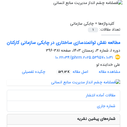
کلیدواژه‌ها =
چابکی سازمانی
تعداد مقالات:
1
مطالعه نقش توانمندسازی ساختاری در چابکی سازمانی کارکنان
دوره 1، شماره 3، زمستان 1403، صفحه
381-396
10.22034/jphrm.2025.539570.1031
علی خدابنده لو
مشاهده مقاله
اصل مقاله
چکیده تفصیلی
529.13 K
مقالات آماده انتشار
شماره جاری
شماره‌های پیشین نشریه