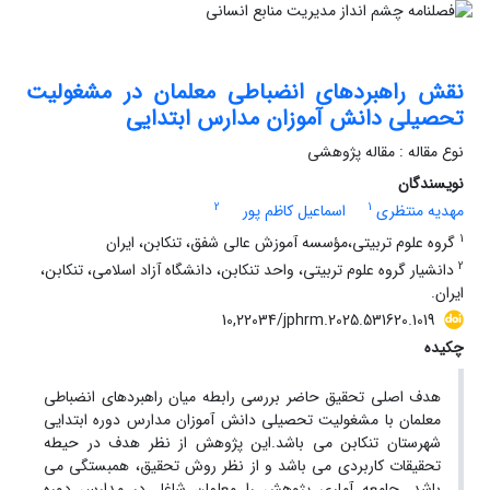
نقش راهبردهای انضباطی معلمان در مشغولیت
تحصیلی دانش آموزان مدارس ابتدایی
نوع مقاله : مقاله پژوهشی
نویسندگان
2
1
مهدیه منتظری
اسماعیل کاظم پور
1
گروه علوم تربیتی،مؤسسه آموزش عالی شفق، تنکابن، ایران
2
دانشیار گروه علوم تربیتی، واحد تنکابن، دانشگاه آزاد اسلامی، تنکابن،
ایران.
10,22034/jphrm.2025.531620.1019
چکیده
هدف اصلی تحقیق حاضر بررسی رابطه میان راهبردهای انضباطی
معلمان با مشغولیت تحصیلی دانش آموزان مدارس دوره ابتدایی
شهرستان تنکابن می باشد.این پژوهش از نظر هدف در حیطه
تحقیقات کاربردی می باشد و از نظر روش تحقیق، همبستگی می
باشد. جامعه آماری پژوهش را معلمان شاغل در مدارس دوره