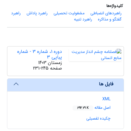
کلیدواژه‌ها
راهبردهای انضباطی
مشغولیت تحصیلی
راهبرد پاداش
راهبرد
گفتگو و مذاکره
راهبرد تنبیه
دوره 1، شماره 3 - شماره
پیاپی 3
زمستان 1403
صفحه
231-245
فایل ها
XML
اصل مقاله
694.79 K
چکیده تفصیلی