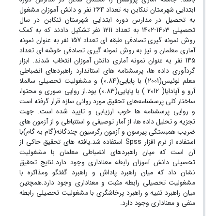
ابتدایی شهرستان تنکابن به تعداد 264 نفر و دانش آموزان مشغول
به تحصیل در مدارس دوره ابتدایی شهرستان تنکابن در سال
تحصیلی 1403-1402 به تعداد 1211 نفر تشکیل دادند که به کمک
روش نمونه گیری تصادفی طبقه ای تعداد 157 نفر به عنوان نمونه
آماری معلمان و نیز به روش نمونه گیری تصادفی خوشه ای تعداد
145 نفر به عنوان نمونه آماری دانش آموزان انتخاب شدند. ابزار
گردآوری داده ها، پرسشنامه های استاندارد راهبردهای انضباطی
معلم لوئیس(2001) با پایایی(0.84) و مشغولیت تحصیلی سالملا
آرو و آپادایا( 2012 ) با پایایی(0.83) بود.از روایی صوری و محتوا،
ساختار کلی پرسشنامه‌های تحقیق مورد روائی سازه قرار گرفته است
و روایی پرسشنامه ها خوب ارزیابی و تایید شده است. جهت
تجزیه و تحلیل داده ها، از آمار توصیفی و استنباطی و از آزمون های
ضریب همبستگی پیرسون و آزمون رگرسیون چندگانه(گام به گام)با
استفاده از نرم افزار Spss استفاده شد.یافته های تحقیق حاکی از
آن است که میان راهبردهای انضباطی معلمان با مشغولیت
تحصیلی دانش آموزان رابطه معناداری وجود دارد.نتایج تحقیق
نشان داد که میان راهبرد پاداش و راهبرد گفتگو ومذاکره با
مشغولیت تحصیلی رابطه مثبت و معناداری وجود دارد.همچنین
میان راهبرد تنبیه و راهبرد پرخاشگری با مشغولیت تحصیلی رابطه
منفی و معناداری وجود دارد.