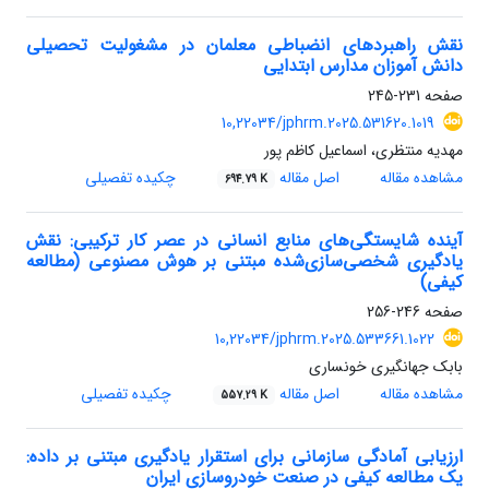
نقش راهبردهای انضباطی معلمان در مشغولیت تحصیلی
دانش آموزان مدارس ابتدایی
صفحه
231-245
10,22034/jphrm.2025.531620.1019
مهدیه منتظری، اسماعیل کاظم پور
مشاهده مقاله
اصل مقاله
چکیده تفصیلی
694.79 K
آینده شایستگی‌های منابع انسانی در عصر کار ترکیبی: نقش
یادگیری شخصی‌سازی‌شده مبتنی بر هوش مصنوعی (مطالعه
کیفی)
صفحه
246-256
10,22034/jphrm.2025.533661.1022
بابک جهانگیری خونساری
مشاهده مقاله
اصل مقاله
چکیده تفصیلی
557.29 K
ارزیابی آمادگی سازمانی برای استقرار یادگیری مبتنی بر داده:
یک مطالعه کیفی در صنعت خودروسازی ایران