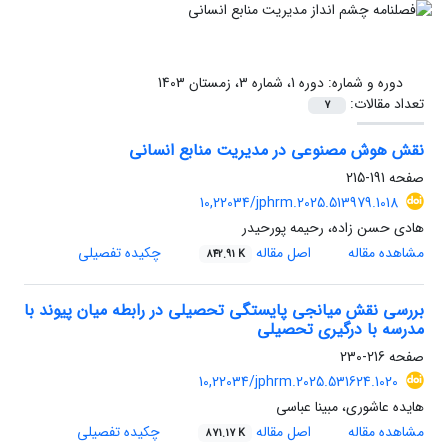
دوره و شماره:
دوره 1، شماره 3، زمستان 1403
تعداد مقالات:
7
نقش هوش مصنوعی در مدیریت منابع انسانی
صفحه
191-215
10,22034/jphrm.2025.513979.1018
هادی حسن زاده، رحیمه پورحیدر
مشاهده مقاله
اصل مقاله
چکیده تفصیلی
842.91 K
بررسی نقش میانجی پایستگی تحصیلی در رابطه میان پیوند با
مدرسه با درگیری تحصیلی
صفحه
216-230
10,22034/jphrm.2025.531624.1020
هایده عاشوری، مبینا عباسی
مشاهده مقاله
اصل مقاله
چکیده تفصیلی
871.17 K