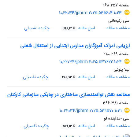
صفحه
257-268
10,22034/jphrm.2025.535604.1023
علی زکیخانی
مشاهده مقاله
اصل مقاله
چکیده تفصیلی
666.62 K
ارزیابی ادراک آموزگاران مدارس ابتدایی از استقلال شغلی
صفحه
269-280
10,22034/jphrm.2025.537622.1024
لیلا پلوئی
مشاهده مقاله
اصل مقاله
چکیده تفصیلی
482.73 K
مطالعه نقش توانمندسازی ساختاری در چابکی سازمانی کارکنان
صفحه
381-396
10.22034/jphrm.2025.539570.1031
علی خدابنده لو
مشاهده مقاله
اصل مقاله
چکیده تفصیلی
529.13 K