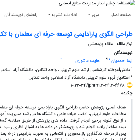
صفحه اصلی
مرور
اطلاعات نشریه
راهنمای نویسندگان
طراحی الگوی پارادایمی توسعه حرفه ای معلمان با تکیه 
نوع مقاله : مقاله پژوهشی
نویسندگان
2
¶
1
ایما احمدیان
هایده عاشوری
1
دانش‌آموخته کارشناسی ارشد علوم تربیتی، واحد تنکابن، دانشگاه آزاد اسلامی، 
2
استادیار گروه علوم تربیتی دانشگاه آزاد اسلامی واحد تنکابن
10,22034/jphrm.2024.206678
چکیده
هدف اصلی پژوهش حاضر، طراحی الگوی پارادایمی توسعه حرفه ای معلمان
مطالعات علوم تربیتی، اعضاء هیات علمی دانشگاه ها در رشته مدیریت آمو
نیمه ساختار یافته انجام شد و پژوهشگر در داده ها به اشباع نظری رسید.