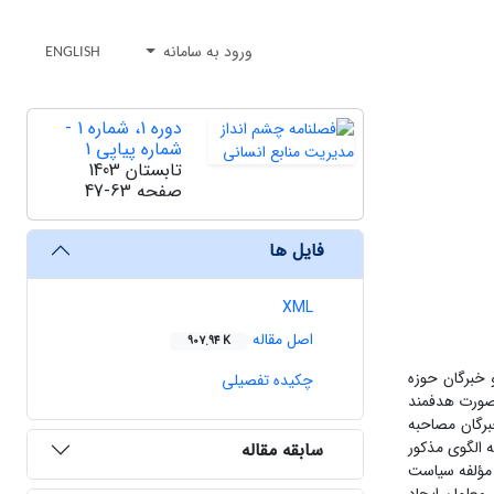
ورود به سامانه
ENGLISH
دوره 1، شماره 1 -
شماره پیاپی 1
تابستان 1403
صفحه
47-63
فایل ها
XML
اصل مقاله
907.94 K
 خبرگان حوزه
چکیده تفصیلی
 صورت هدفمند
مطالعه گستره نظری پژوهش و مصاحبه با خبرگان جمع آوری شدند. در مجموع با 12 نفر از خبرگان مصاحبه
 الگوی مذکور
سابقه مقاله
 مرحله کدگذاری باز،محوری و انتخابی به صورت پارادیمی در 5 بعد شرایط علّی،شرایط زمینه ای،راهبردها، شرایط مداخله گر و پیامدها و مشتمل بر 19 مؤلفه سیاست